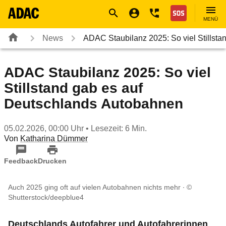
Navigation
Suche
Seiteninhalt
Fußzeile
Nothilfe
MENÜ
News
ADAC Staubilanz 2025: So viel Stillst
ADAC Staubilanz 2025: So viel
Stillstand gab es auf
Deutschlands Autobahnen
05.02.2026, 00:00 Uhr
• Lesezeit: 6 Min.
Von
Katharina Dümmer
Feedback
Drucken
Auch 2025 ging oft auf vielen Autobahnen nichts mehr
©
Shutterstock/deepblue4
Deutschlands Autofahrer und Autofahrerinnen