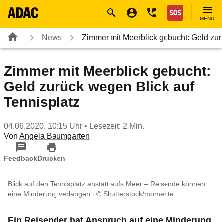
Navigation
Suche
Seiteninhalt
Fußzeile
Nothilfe
MENÜ
News
Zimmer mit Meerblick gebucht: Geld z
Zimmer mit Meerblick gebucht:
Geld zurück wegen Blick auf
Tennisplatz
04.06.2020, 10:15 Uhr
• Lesezeit: 2 Min.
Von
Angela Baumgarten
Feedback
Drucken
Blick auf den Tennisplatz anstatt aufs Meer – Reisende können
eine Minderung verlangen
© Shutterstock/momente
Ein Reisender hat Anspruch auf eine Minderung