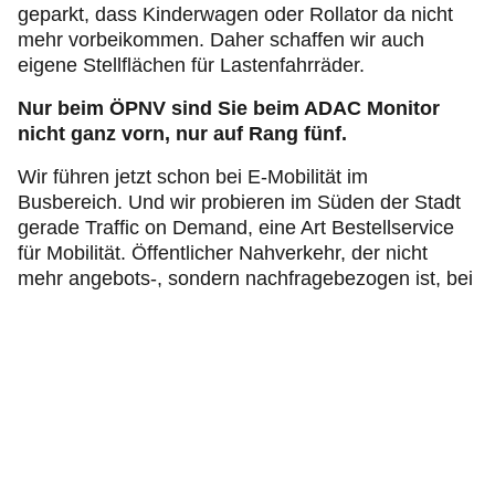
geparkt, dass Kinderwagen oder Rollator da nicht
mehr vorbeikommen. Daher schaffen wir auch
eigene Stellflächen für Lastenfahrräder.
Nur beim ÖPNV sind Sie beim ADAC Monitor
nicht ganz vorn, nur auf Rang fünf.
Wir führen jetzt schon bei E-Mobilität im
Busbereich. Und wir probieren im Süden der Stadt
gerade Traffic on Demand, eine Art Bestellservice
für Mobilität. Öffentlicher Nahverkehr, der nicht
mehr angebots-, sondern nachfragebezogen ist, bei
dem ein kluger Algorithmus den Fahrplan bestimmt
– ein Mittelding zwischen Taxi und Bus. Und wir
überlegen, ob wir eine Mobilitäts-Flatrate anbieten
können, die auch den Verleih von Rädern, sowie die
Nutzung von Bus und Bahn einbezieht.
Was halten Sie davon, den ÖPNV kostenlos
anzubieten – wie es manche Kommunen