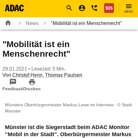
Navigation
Suche
Seiteninhalt
Fußzeile
Nothilfe
MENÜ
News
"Mobilität ist ein Menschenrecht"
"Mobilität ist ein
Menschenrecht"
29.01.2021
• Lesezeit: 5 Min.
Von
Christof Henn
,
Thomas Paulsen
Feedback
Drucken
Münsters Oberbürgermeister Markus Lewe im Interview
© Stadt
Münster
Münster ist die Siegerstadt beim ADAC Monitor
"Mobil in der Stadt". Oberbürgermeister Markus