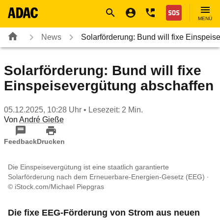
Navigation
Suche
Seiteninhalt
Fußzeile
Nothilfe
MENÜ
News
Solarförderung: Bund will fixe Einspei
Solarförderung: Bund will fixe
Einspeisevergütung abschaffen
05.12.2025, 10:28 Uhr
• Lesezeit: 2 Min.
Von
André Gieße
Feedback
Drucken
Die Einspeisevergütung ist eine staatlich garantierte
Solarförderung nach dem Erneuerbare-Energien-Gesetz (EEG)
© iStock.com/Michael Piepgras
Die fixe EEG-Förderung von Strom aus neuen