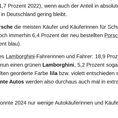
1,7 Prozent 2022), wenn auch der Anteil in absolu
n Deutschland gering bleibt.
rsche
die meisten Käufer und Käuferinnen für Sc
och immerhin 6,4 Prozent der neu bestellten
Pors
nt blau).
 es
Lamborghini
-Fahrerinnen und Fahrer: 18,9 Proz
 nun einen grünen
Lamborghini
, 5,2 Prozent sog
elten georderte Farbe
lila
bzw. violett entschieden 
nte Autos
werden also durchaus auch mal in extr
onnte 2024 nur wenige Autokäuferinnen und Käuf
4 Prozent
orange Neuwagen angemeldet - und nur 0,