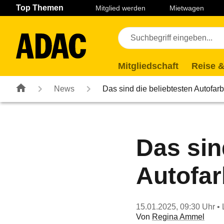
Navigation
Suche
Seiteninhalt
Fußzeile
Top Themen
Mitglied werden
Mietwagen
Mitgliedschaft
Reise &
News
Das sind die beliebtesten Autofa
Das sin
Autofa
15.01.2025, 09:30 Uhr
• 
Von
Regina Ammel