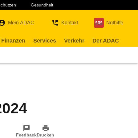
 schützen
Gesundheit
Mein ADAC
Kontakt
Nothilfe
 Finanzen
Services
Verkehr
Der ADAC
2024
Feedback
Drucken