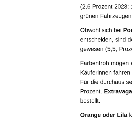
(2,6 Prozent 2023; 
grünen Fahrzeugen i
Obwohl sich bei
Po
entscheiden, sind d
gewesen (5,5, Proze
Farbenfroh mögen
Käuferinnen fahren
Für die durchaus s
Prozent.
Extravaga
bestellt.
Orange oder Lila
k
wurden nur noch 0,