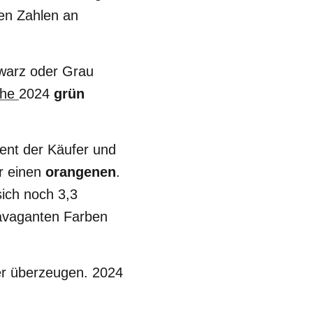
ten Zahlen an
hwarz oder Grau
che
2024
grün
ent der Käufer und
ar einen
orangenen
.
sich noch 3,3
avaganten Farben
er überzeugen. 2024
1 Prozent in lila.