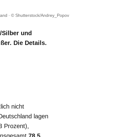
land
© Shutterstock/Andrey_Popov
/Silber und
er. Die Details.
ich nicht
 Deutschland lagen
3 Prozent),
 insgesamt
78,5