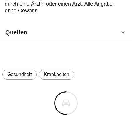
durch eine Ärztin oder einen Arzt. Alle Angaben
ohne Gewähr.
Quellen
Pschyrembel Online: Lymphknoten, Stand
10/2019, unter:
https://www.pschyrembel.de/Lymphknoten/K0D
F3
(Abruf: 28.4.2026)
Gesundheit
Krankheiten
Pschyrembel Online: Vergrößerte Lymphknoten,
Stand 12/2025, unter:
https://www.pschyrembel.de/Vergr%C3%B6%C
3%9Ferte%20Lymphknoten/B1MPT
(Abruf:
28.4.2026)
Deximed. Hausarztwissen online:
Lymphknotenschwellung bei Infektion, Stand