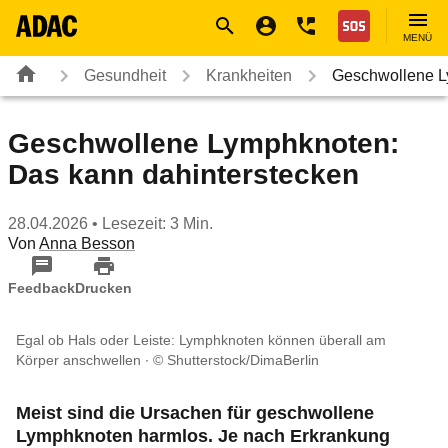
Navigation
Suche
Seiteninhalt
Fußzeile
Nothilfe
MENÜ
Gesundheit
Krankheiten
Geschwollene L
Geschwollene Lymphknoten:
Das kann dahinterstecken
28.04.2026
• Lesezeit: 3 Min.
Von
Anna Besson
Feedback
Drucken
Egal ob Hals oder Leiste: Lymphknoten können überall am
Körper anschwellen
© Shutterstock/DimaBerlin
Meist sind die Ursachen für geschwollene
Lymphknoten harmlos. Je nach Erkrankung