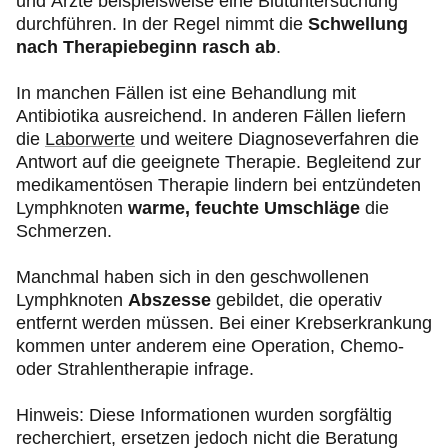
und Ärzte beispielsweise eine Blutuntersuchung
Tochtergeschwülsten, den
Metastasen
. Bei
durchführen. In der Regel nimmt die
Schwellung
Brustkrebs können die Lymphknoten in der Achsel
nach
Therapiebeginn rasch
ab
.
anschwellen, die auf derselben Seite wie der Tumor
liegen. Ein von Krebs befallener Lymphknoten wird
In manchen Fällen ist eine Behandlung mit
sehr hart
.
Antibiotika ausreichend. In anderen Fällen liefern
die
Laborwerte
und weitere Diagnoseverfahren die
Antwort auf die geeignete Therapie. Begleitend zur
medikamentösen Therapie lindern bei entzündeten
Lymphknoten
warme, feuchte Umschläge
die
Schmerzen.
Manchmal haben sich in den geschwollenen
Lymphknoten
Abszesse
gebildet, die operativ
entfernt werden müssen. Bei einer Krebserkrankung
kommen unter anderem eine Operation, Chemo-
oder Strahlentherapie infrage.
Hinweis: Diese Informationen wurden sorgfältig
recherchiert, ersetzen jedoch nicht die Beratung