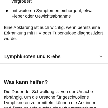
vergrößert
mit weiteren Symptomen einhergeht, etwa
Fieber oder Gewichtsabnahme
Eine Abklärung ist auch wichtig, wenn bereits eine
Erkrankung mit HIV oder Tuberkulose diagnostiziert
wurde.
Lymphknoten und Krebs
Die Lymphknoten können
Krebszellen
filtern, die
sich von einem Tumor abgetrennt haben. Werden
nicht alle von den Immunzellen vernichtet, setzen
Was kann helfen?
sie sich entweder fest oder wandern über die
Die Dauer der Schwellung ist von der Ursache
Lymphbahnen weiter. Sie erreichen so das
abhängig. Um die Ursache für geschwollene
umliegende Gewebe und weiter entfernte
Lymphknoten zu ermitteln, können die Ärztinnen
Körperstellen. Auf diese Weise kommt es zu