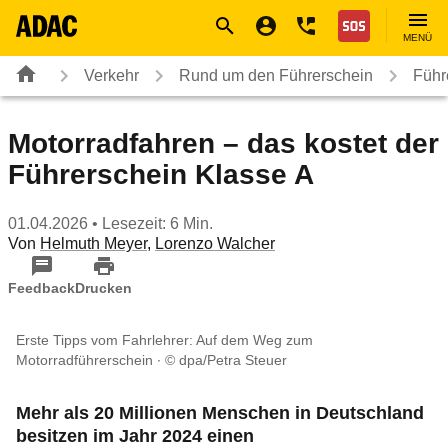
Navigation
Suche
Seiteninhalt
Fußzeile
Nothilfe
MENÜ
Verkehr
Rund um den Führerschein
Führ
Motorradfahren – das kostet der
Führerschein Klasse A
01.04.2026
• Lesezeit: 6 Min.
Von
Helmuth Meyer
,
Lorenzo Walcher
Feedback
Drucken
Erste Tipps vom Fahrlehrer: Auf dem Weg zum
Motorradführerschein
© dpa/Petra Steuer
Mehr als 20 Millionen Menschen in Deutschland
besitzen im Jahr 2024 einen