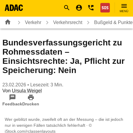
Navigation
Suche
Seiteninhalt
Fußzeile
Nothilfe
MENÜ
Verkehr
Verkehrsrecht
Bußgeld & Punkte
Bundesverfassungsgericht zu
Rohmessdaten –
Einsichtsrechte: Ja, Pflicht zur
Speicherung: Nein
23.02.2026
• Lesezeit: 3 Min.
Von
Ursula Weigel
Feedback
Drucken
Wer geblitzt wurde, zweifelt oft an der Messung – die ist jedoch
nur in wenigen Fällen tatsächlich fehlerhaft
©
iStock.com/rclassenlayouts