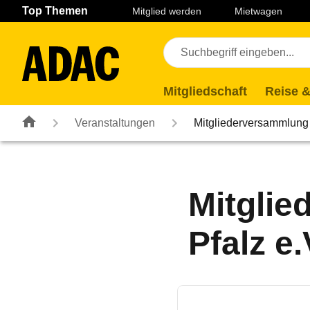
Navigation
Suche
Seiteninhalt
Fußzeile
Top Themen
Mitglied werden
Mietwagen
Mitgliedschaft
Reise &
Veranstaltungen
Mitgliederversammlung
Mitgli
Pfalz e.