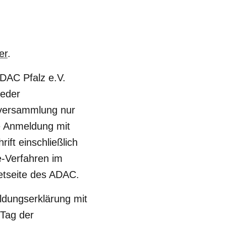
er
.
DAC Pfalz e.V.
ieder
erversammlung nur
he Anmeldung mit
ft einschließlich
-Verfahren im
etseite des ADAC.
ldungserklärung mit
Tag der