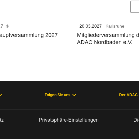
27
-Park
20.03.2027
GenoHotel Karlsruhe
uptversammlung 2027
Mitgliederversammlung 
ADAC Nordbaden e.V.
Folgen Sie uns
Der ADAC
tz
Privatsphäre-Einstellungen
Di