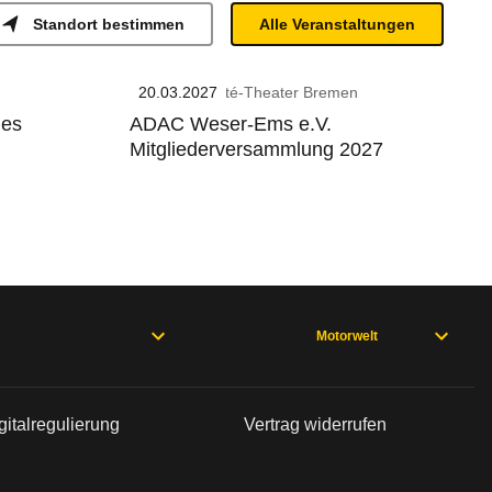
Standort bestimmen
Alle Veranstaltungen
20.03.2027
GOP Varieté-Theater Bremen
des
ADAC Weser-Ems e.V.
Mitgliederversammlung 2027
Motorwelt
gitalregulierung
Vertrag widerrufen