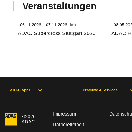
Veranstaltungen
06.11.2026 – 07.11.2026
Hanns-Martin-Schleyer-Halle
08.05.20
Europa
ADAC Supercross Stuttgart 2026
ADAC Ha
ADAC Apps
Produkte & Services
Impressum
Datenschu
©
2026
ADAC
Barrierefreiheit