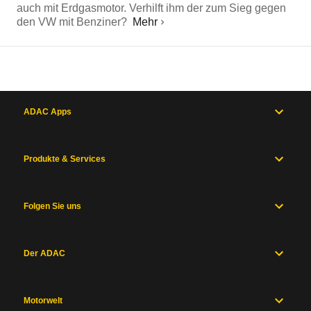
auch mit Erdgasmotor. Verhilft ihm der zum Sieg gegen
den VW mit Benziner?
Mehr
ADAC Apps
Produkte & Services
Folgen Sie uns
Der ADAC
Motorwelt