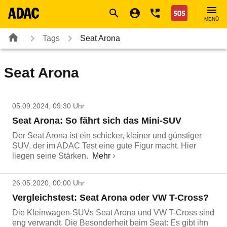
Navigation
Suche
Seiteninhalt
Fußzeile
Nothilfe
MENÜ
Tags
Seat Arona
Seat Arona
05.09.2024, 09:30 Uhr
Seat Arona: So fährt sich das Mini-SUV
Der Seat Arona ist ein schicker, kleiner und günstiger
SUV, der im ADAC Test eine gute Figur macht. Hier
liegen seine Stärken.
Mehr
26.05.2020, 00:00 Uhr
Vergleichstest: Seat Arona oder VW T-Cross?
Die Kleinwagen-SUVs Seat Arona und VW T-Cross sind
eng verwandt. Die Besonderheit beim Seat: Es gibt ihn