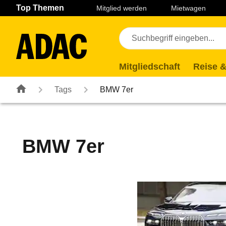
Navigation
Suche
Seiteninhalt
Fußzeile
Top Themen
Mitglied werden
Mietwagen
Mitgliedschaft
Reise &
Tags
BMW 7er
BMW 7er