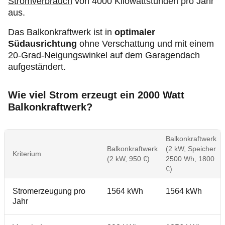
Stromverbrauch
von 4000 Kilowattstunden pro Jahr
aus.
Das Balkonkraftwerk ist in
optimaler
Südausrichtung
ohne Verschattung und mit einem
20-Grad-Neigungswinkel auf dem Garagendach
aufgeständert.
Wie viel Strom erzeugt ein 2000 Watt
Balkonkraftwerk?
Balkonkraftwerk
Balkonkraftwerk
(2 kW, Speicher
Kriterium
(2 kW, 950 €)
2500 Wh, 1800
€)
Stromerzeugung pro
1564 kWh
1564 kWh
Jahr