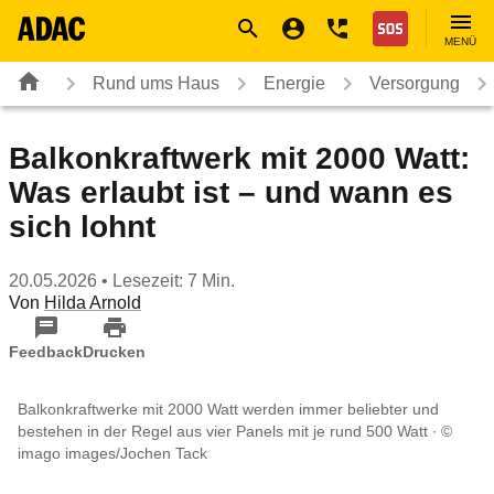
Navigation
Suche
Seiteninhalt
Fußzeile
Nothilfe
MENÜ
Rund ums Haus
Energie
Versorgung
Balkonkraftwerk mit 2000 Watt:
Was erlaubt ist – und wann es
sich lohnt
20.05.2026
• Lesezeit: 7 Min.
Von
Hilda Arnold
Feedback
Drucken
Balkonkraftwerke mit 2000 Watt werden immer beliebter und
bestehen in der Regel aus vier Panels mit je rund 500 Watt
©
imago images/Jochen Tack