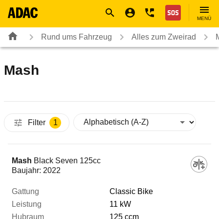
Navigation
Suche
Seiteninhalt
Fußzeile
Nothilfe
MENÜ
Rund ums Fahrzeug
Alles zum Zweirad
Mash
Filter
1
Fahrzeug
Mash
Black Seven 125cc
Baujahr:
2022
Gattung
Classic Bike
11 kW
125 ccm