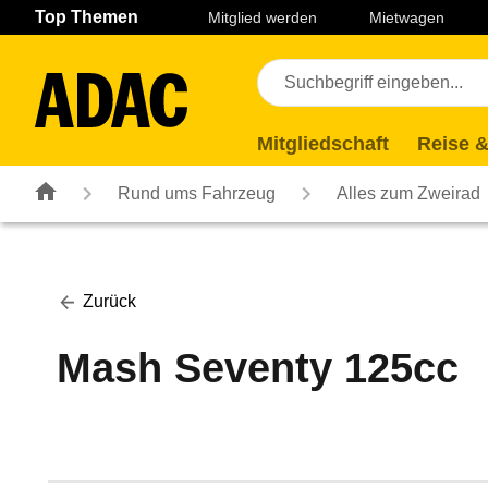
Navigation
Suche
Seiteninhalt
Fußzeile
Top Themen
Mitglied werden
Mietwagen
Mitgliedschaft
Reise &
Rund ums Fahrzeug
Alles zum Zweirad
Zurück
Mash Seventy 125cc