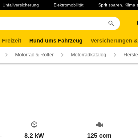
Unfallversicherung
Elektromobilität
Sprit sparen. Klima
 Freizeit
Rund ums Fahrzeug
Versicherungen &
Motorrad & Roller
Motorradkatalog
Herste
8.2 kW
125 ccm