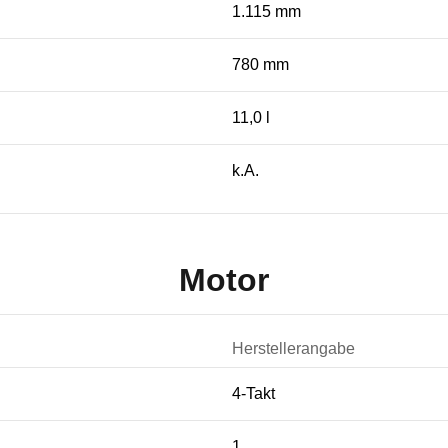
1.115 mm
780 mm
11,0 l
k.A.
Motor
Herstellerangabe
4-Takt
1