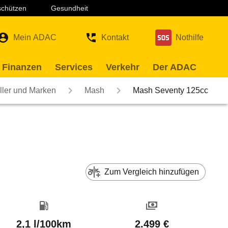
 schützen
Gesundheit
Mein ADAC
Kontakt
Nothilfe
 Finanzen
Services
Verkehr
Der ADAC
ller und Marken
Mash
Mash Seventy 125cc
Zum Vergleich hinzufügen
2,1 l/100km
2.499 €