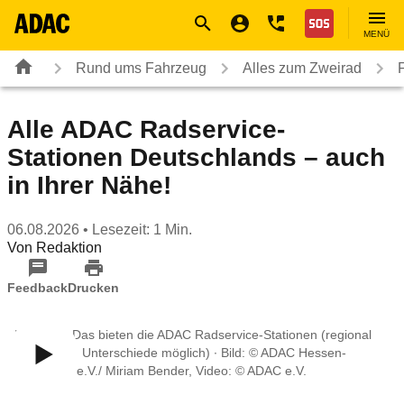
Navigation
Suche
Seiteninhalt
Fußzeile
Nothilfe
MENÜ
Rund ums Fahrzeug
Alles zum Zweirad
Alle ADAC Radservice-
Stationen Deutschlands – auch
in Ihrer Nähe!
06.08.2026
• Lesezeit: 1 Min.
Von
Redaktion
Feedback
Drucken
Im Video: Das bieten die ADAC Radservice-Stationen (regional
sind leichte Unterschiede möglich) ∙ Bild: © ADAC Hessen-
Thüringen e.V./ Miriam Bender, Video: © ADAC e.V.