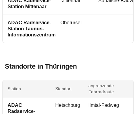
ADAC Radservice-
Mittenaar
Aartalsee-Radw
Station Mittenaar
ADAC Radservice-
Oberursel
Station Taunus-
Informationszentrum
Standorte in Thüringen
angrenzende
Station
Standort
Fahrradroute
ADAC
Hetschburg
Ilmtal-Fadweg
Radservice-
Station
Hetschburg