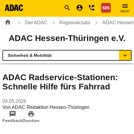
Navigation
Suche
Seiteninhalt
Fußzeile
Nothilfe
MENÜ
Der ADAC
Regionalclubs
ADAC Hessen-
ADAC Hessen-Thüringen e.V.
Sicherheit & Mobilität
Übersicht
ADAC Radservice-Stationen:
Schnelle Hilfe fürs Fahrrad
ADAC vor Ort
04.05.2026
Reisen & Freizeit
Von
ADAC Redaktion Hessen-Thüringen
Sicherheit & Mobilität
Feedback
Drucken