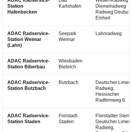
ADAC Radservice-
Bad
Weser-Radweg 
Station
Karlshafen
Diemelradweg
Hafenbecken
Radweg Deutsch
Einheit
ADAC Radservice-
Seepark
Lahnradweg
Station Weimar
Weimar
(Lahn)
ADAC Radservice-
Wiesbaden
Station Biberbau
Biebrich
ADAC Radservice-
Butzbach
Deutscher Limes
Station Butzbach
Radweg,
Hessischer
Radfernweg 6
ADAC Radservice-
Florstadt-
Florstädter Stern,
Station Staden
Staden
Deutscher Limes
Radweg,