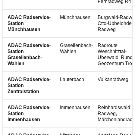
Fernradweg R4
ADAC Radservice-
Münchhausen
Burgwald-Radwe
Station
Otto-Ubbelohde-
Münchhausen
Radweg
ADAC Radservice-
Grasellenbach-
Radroute
Station
Wahlen
Weschnitztal-
Grasellenbach-
Überwald, Rund
Wahlen
Geozentrum Tro
ADAC Radservice-
Lauterbach
Vulkanradweg
Station
Zentralstation
ADAC Radservice-
Immenhausen
Reinhardswald
Station
Radweg,
Immenhausen
Märchenlandrad