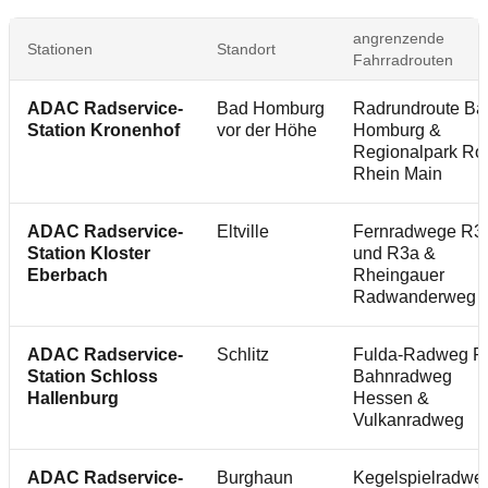
angrenzende
Stationen
Standort
Fahrradrouten
ADAC Radservice-
Bad Homburg
Radrundroute Ba
Station Kronenhof
vor der Höhe
Homburg &
Regionalpark Ro
Rhein Main
ADAC Radservice-
Eltville
Fernradwege R3
Station Kloster
und R3a &
Eberbach
Rheingauer
Radwanderweg
ADAC Radservice-
Schlitz
Fulda-Radweg R
Station Schloss
Bahnradweg
Hallenburg
Hessen &
Vulkanradweg
ADAC Radservice-
Burghaun
Kegelspielradwe