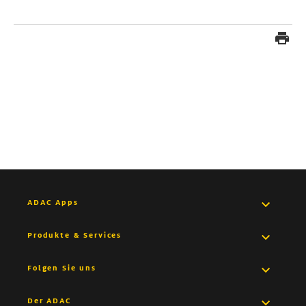
ADAC Apps
Pannenhilfe App
Produkte & Services
Medical App
Versicherungen
Folgen Sie uns
Drive App
Autovermietung
Facebook
Der ADAC