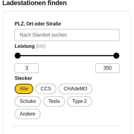
Ladestationen finden
PLZ, Ort oder Straße
Leistung
(kW)
Stecker
Alle
CCS
CHAdeMO
Schuko
Tesla
Type 2
Andere