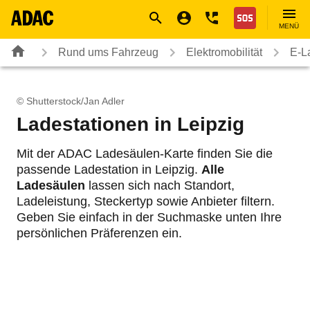
Navigation
Suche
Seiteninhalt
Fußzeile
Nothilfe
MENÜ
Rund ums Fahrzeug
Elektromobilität
E-L
© Shutterstock/Jan Adler
Ladestationen in Leipzig
Mit der ADAC Ladesäulen-Karte finden Sie die
passende Ladestation in Leipzig.
Alle
Ladesäulen
lassen sich nach Standort,
Ladeleistung, Steckertyp sowie Anbieter filtern.
Geben Sie einfach in der Suchmaske unten Ihre
persönlichen Präferenzen ein.