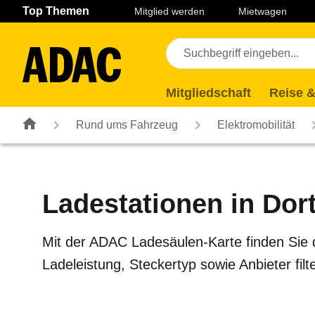
Navigation
Suche
Seiteninhalt
Fußzeile
Top Themen
Mitglied werden
Mietwagen
Mitgliedschaft
Reise &
Rund ums Fahrzeug
Elektromobilität
Ladestationen in Do
Mit der ADAC Ladesäulen-Karte finden Sie 
Ladeleistung, Steckertyp sowie Anbieter fi