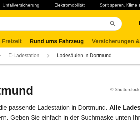
Unfallversicherung
Elektromobilität
Sprit sparen. Klima
 Freizeit
Rund ums Fahrzeug
Versicherungen &
E-Ladestation
Ladesäulen in Dortmund
rtmund
© Shutterstock
die passende Ladestation in Dortmund.
Alle Lade
ltern. Geben Sie einfach in der Suchmaske unten Ih