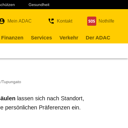
 schützen
Gesundheit
Mein ADAC
Kontakt
Nothilfe
 Finanzen
Services
Verkehr
Der ADAC
./Tupungato
säulen
lassen sich nach Standort,
re persönlichen Präferenzen ein.