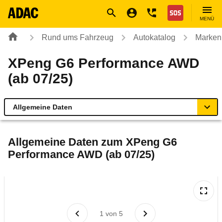
Navigation
Suche
Seiteninhalt
Fußzeile
Nothilfe
MENÜ
Rund ums Fahrzeug
Autokatalog
Marken
XPeng G6 Performance AWD
(ab 07/25)
Allgemeine Daten
Allgemeine Daten
Allgemeine Daten zum
XPeng G6
Performance AWD (ab 07/25)
Technische Daten
Laufende Kosten
Rückrufe & Mängel
1
von
5