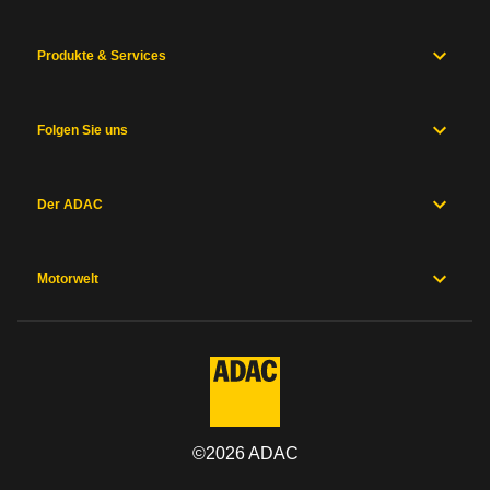
k.A.
€ / Monat,
k.A.
ct / km
k.A.
€
k.A.
ct
/ Monat
/ km
Maße
und
Produkte & Services
Zum Mängelforum
Gewichte
Wertverlust
k.A.
Karosserie
und
Fahrwerk
Betriebskosten
138 €
Folgen Sie uns
Messwerte
Hersteller
Fixkosten
234 €
Sicherheitsausstattung
Der ADAC
Herstellergarantien
Werkstattkosten
k.A.
Preise und
Ausstattung
Motorwelt
Kosten Steuer und Versicherung
Allgemein
Kategorie
KFZ-Steuer pro Jahr ohne Steuerbefreiung
80 €
©
2026
ADAC
Marke
Typklassen (KH/VK/TK)
21/28/25