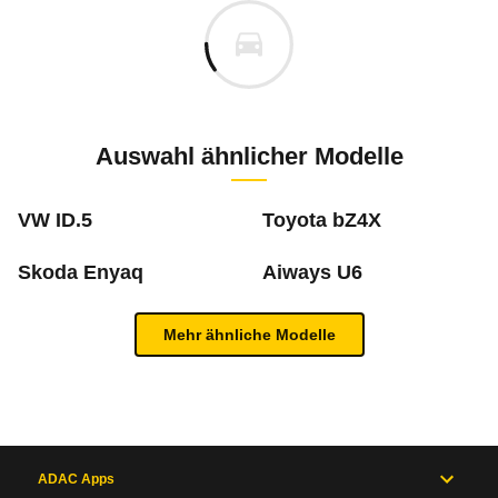
Individuelle Berechnung
Berechnung
Keine gemeldeten Mängel
s
k.A.
Fahrzeugpreis
Aktuell liegen uns keine Informationen zu Mängeln vo
ADAC Reichweitenrechner
00 km
XPeng Performance AWD 358 kW (487 PS)
Zur Mängelmeldung
Haltedauer
7 PS)
Auswahl ähnlicher Modelle
Temperatur
10
°C
VW ID.5
Toyota bZ4X
Jahresfahrleistung
-10
30
Geschwindigkeit
90
km/h
Skoda Enyaq
Aiways U6
Was ist die Pannenstatistik?
Strompreis
(Cent pro kWh)
Mehr ähnliche Modelle
In der ADAC Pannenstatistik sieht man, welche 
50
130
Inhaltsverzeichnis
Berechnete Reichweite
0
494
km
mehr zur Pannenstatistik Methode
(Reichweite laut Hersteller:
510
km)
Neu berechnen
Allgemein
Motor
und
ADAC Apps
Antrieb