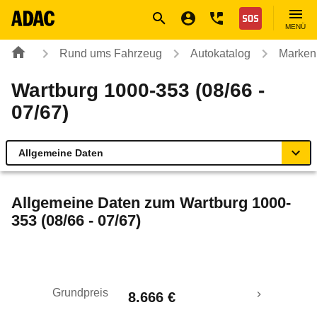
Navigation
Suche
Seiteninhalt
Fußzeile
Nothilfe
MENÜ
Rund ums Fahrzeug
Autokatalog
Marken
Wartburg 1000-353 (08/66 -
07/67)
Allgemeine Daten
Allgemeine Daten
Allgemeine Daten zum
Wartburg 1000-
353 (08/66 - 07/67)
Technische Daten
Laufende Kosten
Grundpreis
8.666 €
Rückrufe & Mängel