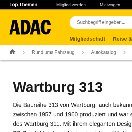
Navigation
Suche
Seiteninhalt
Fußzeile
Top Themen
Mitglied werden
Mietwagen
Mitgliedschaft
Reise &
Rund ums Fahrzeug
Autokatalog
Wartburg
313
Die Baureihe 313 von Wartburg, auch bekann
zwischen 1957 und 1960 produziert und war ei
des Wartburg 311. Mit ihrem eleganten Desig