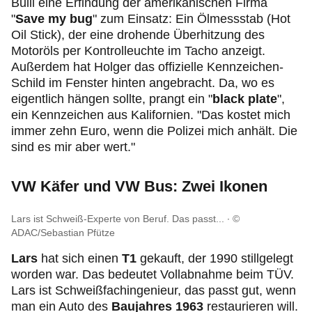
Bulli eine Erfindung der amerikanischen Firma
"
Save my bug
" zum Einsatz: Ein Ölmessstab (Hot
Oil Stick), der eine drohende Überhitzung des
Motoröls per Kontrolleuchte im Tacho anzeigt.
Außerdem hat Holger das offizielle Kennzeichen-
Schild im Fenster hinten angebracht. Da, wo es
eigentlich hängen sollte, prangt ein "
black plate
",
ein Kennzeichen aus Kalifornien. "Das kostet mich
immer zehn Euro, wenn die Polizei mich anhält. Die
sind es mir aber wert."
VW Käfer und VW Bus: Zwei Ikonen
Lars ist Schweiß-Experte von Beruf. Das passt...
©
ADAC/Sebastian Pfütze
Lars
hat sich einen
T1
gekauft, der 1990 stillgelegt
worden war. Das bedeutet Vollabnahme beim TÜV.
Lars ist Schweißfachingenieur, das passt gut, wenn
man ein Auto
des
Baujahres 1963
restaurieren will.