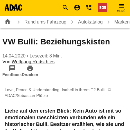
Navigation
Suche
Seiteninhalt
Fußzeile
Nothilfe
MENÜ
Rund ums Fahrzeug
Autokatalog
Marken
VW Bulli: Beziehungskisten
14.04.2020
• Lesezeit: 8 Min.
Von
Wolfgang Rudschies
Feedback
Drucken
Love, Peace & Understanding: Isabell in ihrem T2 Bulli
©
ADAC/Sebastian Pfütze
Liebe auf den ersten Blick:
Kein Auto ist mit so
emotionalen Geschichten verbunden wie ein
historischer Bulli. Besitzer erzählen, wie sie und