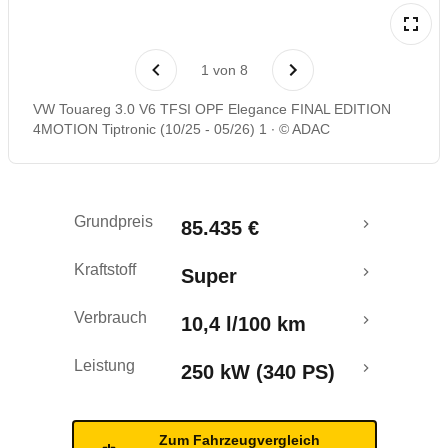
Laufende Kosten
1
von
8
Rückrufe & Mängel
VW Touareg 3.0 V6 TFSI OPF Elegance FINAL EDITION
4MOTION Tiptronic (10/25 - 05/26) 1
© ADAC
Grundpreis
85.435 €
Kraftstoff
Super
Verbrauch
10,4 l/100 km
Leistung
250 kW (340 PS)
Zum Fahrzeugvergleich