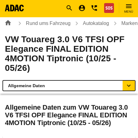
Navigation
Suche
Seiteninhalt
Fußzeile
Nothilfe
MENÜ
Rund ums Fahrzeug
Autokatalog
Marken
VW Touareg 3.0 V6 TFSI OPF
Elegance FINAL EDITION
4MOTION Tiptronic (10/25 -
05/26)
Allgemeine Daten
Allgemeine Daten
Allgemeine Daten zum
VW Touareg 3.0
V6 TFSI OPF Elegance FINAL EDITION
Technische Daten
4MOTION Tiptronic (10/25 - 05/26)
Ähnliche Autotests