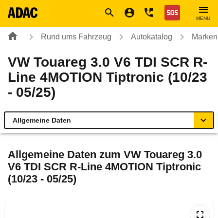
Navigation
Suche
Seiteninhalt
Fußzeile
Nothilfe
MENÜ
Rund ums Fahrzeug
Autokatalog
Marken
VW Touareg 3.0 V6 TDI SCR R-
Line 4MOTION Tiptronic (10/23
- 05/25)
Allgemeine Daten
Allgemeine Daten
Allgemeine Daten zum
VW Touareg 3.0
V6 TDI SCR R-Line 4MOTION Tiptronic
Technische Daten
(10/23 - 05/25)
Ähnliche Autotests