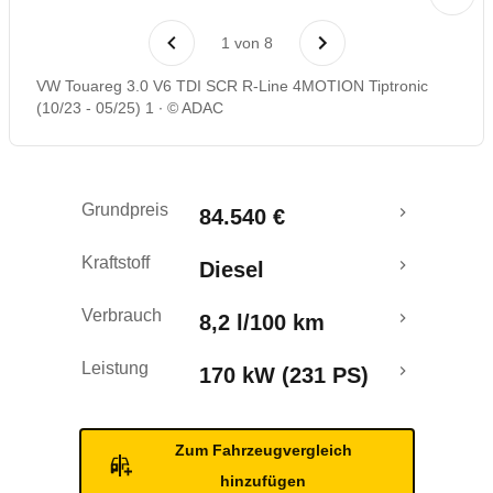
Laufende Kosten
1
von
8
Rückrufe & Mängel
VW Touareg 3.0 V6 TDI SCR R-Line 4MOTION Tiptronic
(10/23 - 05/25) 1
© ADAC
Grundpreis
84.540 €
Kraftstoff
Diesel
Verbrauch
8,2 l/100 km
Leistung
170 kW (231 PS)
Zum Fahrzeugvergleich
hinzufügen