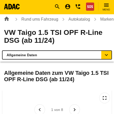
Navigation
Suche
Seiteninhalt
Fußzeile
Nothilfe
MENÜ
Rund ums Fahrzeug
Autokatalog
Marken
VW Taigo 1.5 TSI OPF R-Line
DSG (ab 11/24)
Allgemeine Daten
Allgemeine Daten
Allgemeine Daten zum
VW Taigo 1.5 TSI
OPF R-Line DSG (ab 11/24)
Technische Daten
Ähnliche Autotests
Laufende Kosten
1
von
8