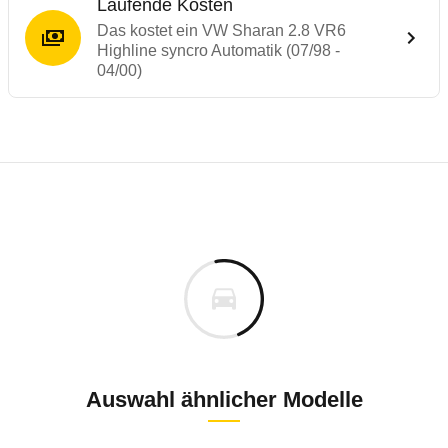
Laufende Kosten
Das kostet ein VW Sharan 2.8 VR6
Highline syncro Automatik (07/98 -
04/00)
Laufende Kosten
Rückrufe & Mängel des VW Sharan
Technische Daten des
VW Sharan 2.8 VR6 
Individuelle Berechnung
Berechnung
Alle Rückrufe
s
37.772 €
Fahrzeugpreis
Hier können Sie sich zu den Rückrufen des Fahrzeuges 
0 km
Haltedauer
4 PS)
Auswahl ähnlicher Modelle
Bauzeitraum: ab 02/1995
August 1997