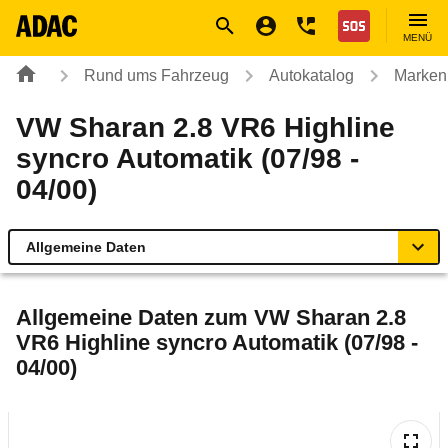
Navigation
Suche
Seiteninhalt
Fußzeile
Nothilfe
MENÜ
Rund ums Fahrzeug
Autokatalog
Marken
VW Sharan 2.8 VR6 Highline
syncro Automatik (07/98 -
04/00)
Allgemeine Daten
Allgemeine Daten
Allgemeine Daten zum
VW Sharan 2.8
VR6 Highline syncro Automatik (07/98 -
Technische Daten
04/00)
Laufende Kosten