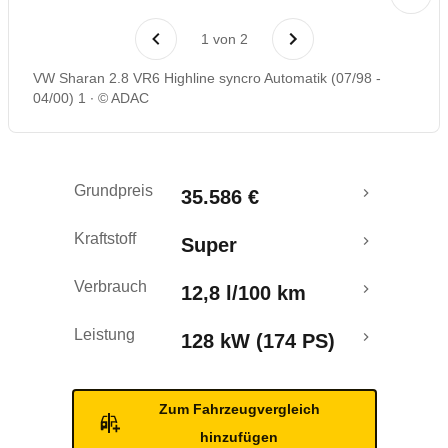
Rückrufe & Mängel
1
von
2
VW Sharan 2.8 VR6 Highline syncro Automatik (07/98 -
04/00) 1
© ADAC
Grundpreis
35.586 €
Kraftstoff
Super
Verbrauch
12,8 l/100 km
Leistung
128 kW (174 PS)
Zum Fahrzeugvergleich
hinzufügen