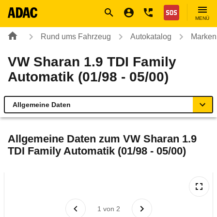
Navigation
Suche
Seiteninhalt
Fußzeile
Nothilfe
MENÜ
Rund ums Fahrzeug
Autokatalog
Marken
VW Sharan 1.9 TDI Family
Automatik (01/98 - 05/00)
Allgemeine Daten
Allgemeine Daten
Allgemeine Daten zum
VW Sharan 1.9
TDI Family Automatik (01/98 - 05/00)
Technische Daten
Laufende Kosten
Rückrufe & Mängel
1
von
2