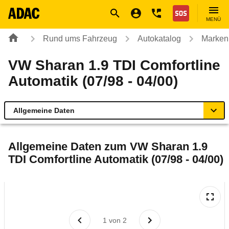
Navigation
Suche
Seiteninhalt
Fußzeile
Nothilfe
MENÜ
Rund ums Fahrzeug
Autokatalog
Marken
VW Sharan 1.9 TDI Comfortline
Automatik (07/98 - 04/00)
Allgemeine Daten
Allgemeine Daten
Allgemeine Daten zum
VW Sharan 1.9
TDI Comfortline Automatik (07/98 - 04/00)
Technische Daten
Laufende Kosten
Rückrufe & Mängel
1
von
2