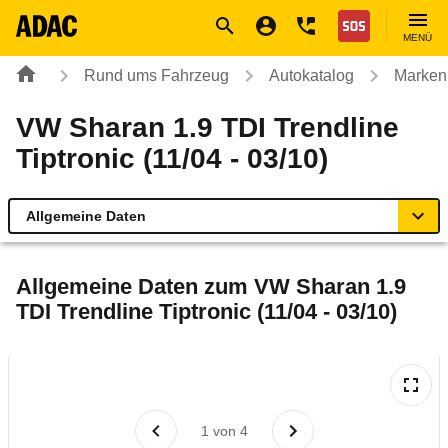
Navigation
Suche
Seiteninhalt
Fußzeile
Nothilfe
MENÜ
Rund ums Fahrzeug
Autokatalog
Marken
VW Sharan 1.9 TDI Trendline
Tiptronic (11/04 - 03/10)
Allgemeine Daten
Allgemeine Daten
Allgemeine Daten zum
VW Sharan 1.9
TDI Trendline Tiptronic (11/04 - 03/10)
Technische Daten
Ähnliche Autotests
Laufende Kosten
1
von
4