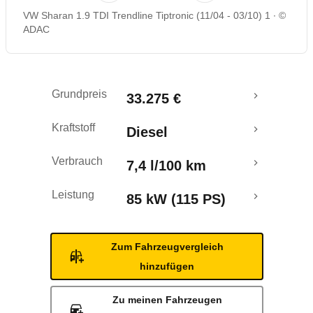
VW Sharan 1.9 TDI Trendline Tiptronic (11/04 - 03/10) 1
©
Rückrufe & Mängel
ADAC
Grundpreis
33.275 €
Kraftstoff
Diesel
Verbrauch
7,4 l/100 km
Leistung
85 kW (115 PS)
Zum Fahrzeugvergleich
hinzufügen
Zu meinen Fahrzeugen