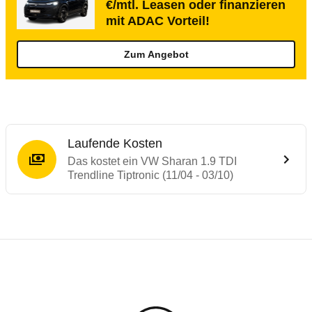
€/mtl. Leasen oder finanzieren
mit ADAC Vorteil!
Zum Angebot
Laufende Kosten
Das kostet ein VW Sharan 1.9 TDI
Trendline Tiptronic (11/04 - 03/10)
Testergebnisse von ähnlichen Autos
Laufende Kosten
Rückrufe & Mängel des VW Sharan
Technische Daten des
VW Sharan 1.9 TDI T
Hier finden Sie eine Übersicht aller Autotests aus de
Individuelle Berechnung
Berechnung