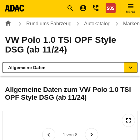
Navigation
Suche
Seiteninhalt
Fußzeile
Nothilfe
MENÜ
Rund ums Fahrzeug
Autokatalog
Marken
VW Polo 1.0 TSI OPF Style
DSG (ab 11/24)
Allgemeine Daten
Allgemeine Daten
Allgemeine Daten zum
VW Polo 1.0 TSI
OPF Style DSG (ab 11/24)
Technische Daten
Ähnliche Autotests
Laufende Kosten
1
von
8