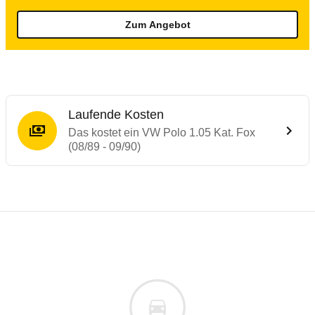
Zum Angebot
Laufende Kosten
Das kostet ein VW Polo 1.05 Kat. Fox
(08/89 - 09/90)
Laufende Kosten
Rückrufe & Mängel des VW Polo
Technische Daten des
VW Polo 1.05 Kat. F
Individuelle Berechnung
Berechnung
Keine gemeldeten Mängel
is