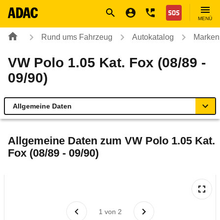
Navigation
Suche
Seiteninhalt
Fußzeile
Nothilfe
MENÜ
Rund ums Fahrzeug
Autokatalog
Marken
VW Polo 1.05 Kat. Fox (08/89 -
09/90)
Allgemeine Daten
Allgemeine Daten
Allgemeine Daten zum
VW Polo 1.05 Kat.
Fox (08/89 - 09/90)
Technische Daten
Laufende Kosten
Rückrufe & Mängel
1
von
2