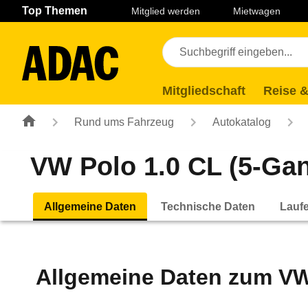
Navigation
Suche
Seiteninhalt
Fußzeile
Top Themen
Mitglied werden
Mietwagen
Mitgliedschaft
Reise &
Rund ums Fahrzeug
Autokatalog
VW Polo 1.0 CL (5-Gang
Allgemeine Daten
Technische Daten
Lauf
Allgemeine Daten zum
VW