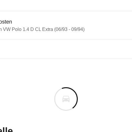
osten
n VW Polo 1.4 D CL Extra (06/93 - 09/94)
olo
lo 1.4 D CL Extra (06/93 - 09
n vor. Lassen Sie uns gerne wissen, wenn Sie Pro
lle