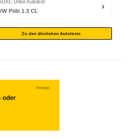
ADAC Urteil Autotest:
VW
Polo 1.3 CL
Zu den ähnlichen Autotests
Anzeige
n oder