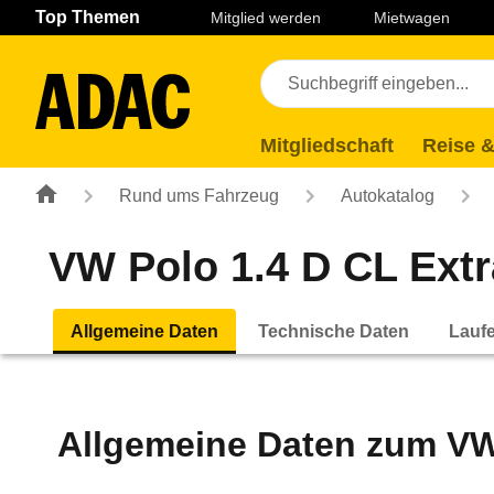
Navigation
Suche
Seiteninhalt
Fußzeile
Top Themen
Mitglied werden
Mietwagen
Mitgliedschaft
Reise &
Rund ums Fahrzeug
Autokatalog
VW Polo 1.4 D CL Extra
Allgemeine Daten
Technische Daten
Lauf
Allgemeine Daten zum
VW