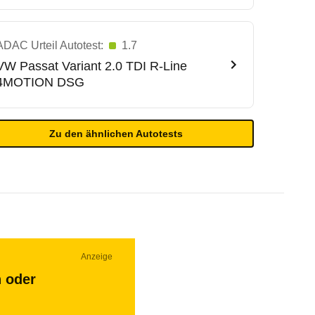
ADAC Urteil Autotest:
1.7
VW
Passat Variant 2.0 TDI R-Line
4MOTION DSG
Zu den ähnlichen Autotests
Anzeige
n oder