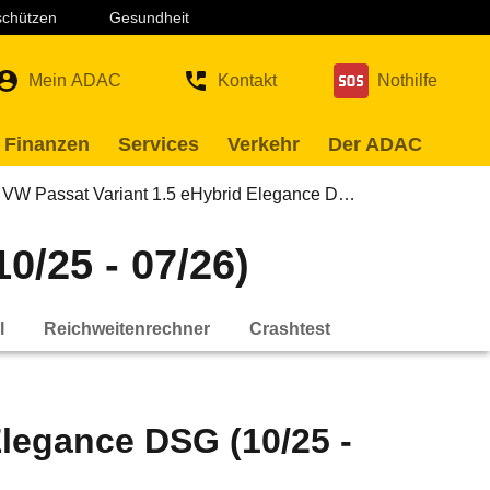
 schützen
Gesundheit
Mein ADAC
Kontakt
Nothilfe
 Finanzen
Services
Verkehr
Der ADAC
VW Passat Variant 1.5 eHybrid Elegance D…
0/25 - 07/26)
l
Reichweitenrechner
Crashtest
Elegance DSG (10/25 -