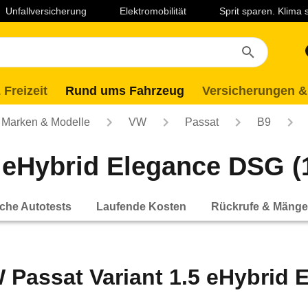
Unfallversicherung
Elektromobilität
Sprit sparen. Klima
 Freizeit
Rund ums Fahrzeug
Versicherungen &
Marken & Modelle
VW
Passat
B9
 eHybrid Elegance DSG (1
che Autotests
Laufende Kosten
Rückrufe & Mänge
 Passat Variant 1.5 eHybrid 