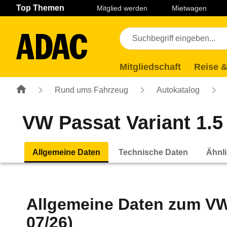
Navigation
Suche
Seiteninhalt
Fußzeile
Top Themen
Mitglied werden
Mietwagen
Mitgliedschaft
Reise &
Rund ums Fahrzeug
Autokatalog
VW Passat Variant 1.5
Allgemeine Daten
Technische Daten
Ähnli
Allgemeine Daten zum
VW
07/26)