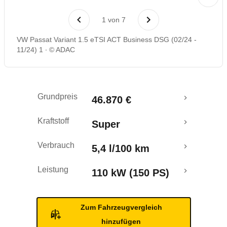
Laufende Kosten
1
von
7
Rückrufe & Mängel
VW Passat Variant 1.5 eTSI ACT Business DSG (02/24 -
11/24) 1
© ADAC
Crashtest
Grundpreis
46.870 €
Kraftstoff
Super
Verbrauch
5,4 l/100 km
Leistung
110 kW (150 PS)
Zum Fahrzeugvergleich
hinzufügen