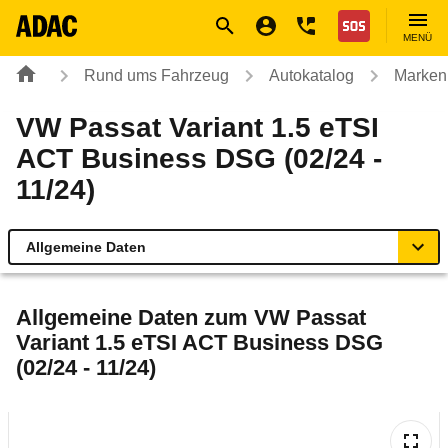
Navigation
Suche
Seiteninhalt
Fußzeile
Nothilfe
MENÜ
Rund ums Fahrzeug
Autokatalog
Marken
VW Passat Variant 1.5 eTSI
ACT Business DSG (02/24 -
11/24)
Allgemeine Daten
Allgemeine Daten
Allgemeine Daten zum
VW Passat
Variant 1.5 eTSI ACT Business DSG
Technische Daten
(02/24 - 11/24)
Ähnliche Autotests