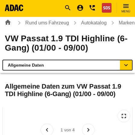
Navigation
Suche
Seiteninhalt
Fußzeile
Nothilfe
MENÜ
Rund ums Fahrzeug
Autokatalog
Marken
VW Passat 1.9 TDI Highline (6-
Gang) (01/00 - 09/00)
Allgemeine Daten
Allgemeine Daten
Allgemeine Daten zum
VW Passat 1.9
TDI Highline (6-Gang) (01/00 - 09/00)
Technische Daten
Laufende Kosten
Rückrufe & Mängel
1
von
4