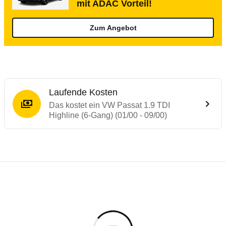
mit ADAC Vorteil!
Zum Angebot
Laufende Kosten
Das kostet ein VW Passat 1.9 TDI
Highline (6-Gang) (01/00 - 09/00)
Laufende Kosten
Rückrufe & Mängel des VW Passat
Technische Daten des
VW Passat 1.9 TDI 
Individuelle Berechnung
Berechnung
€