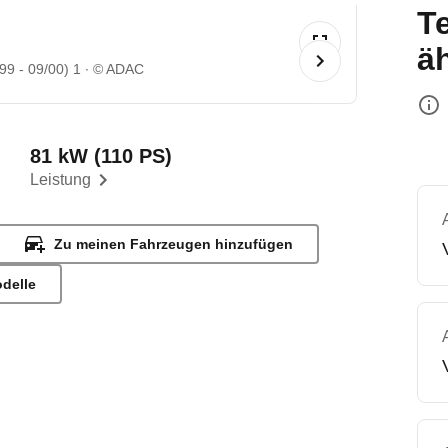
T
ä
9 - 09/00) 1
© ADAC
81 kW (110 PS)
Leistung
Zu meinen Fahrzeugen hinzufügen
odelle