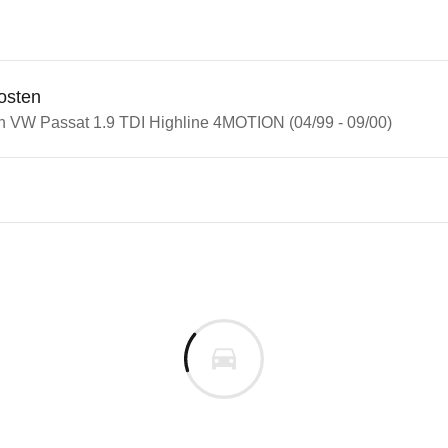
osten
in VW Passat 1.9 TDI Highline 4MOTION (04/99 - 09/00)
assat
ssat 1.9 TDI Highline 4MOTIO
uges informieren. Welche Fahrzeuge genau betroffe