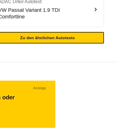
ADAC Urteil Autotest:
VW
Passat Variant 1.9 TDI
Comfortline
Zu den ähnlichen Autotests
Anzeige
n oder