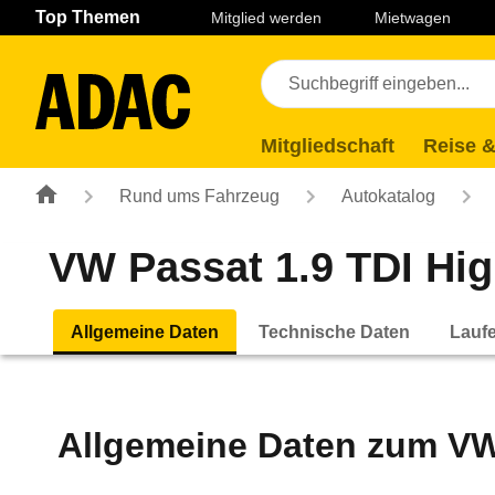
Navigation
Suche
Seiteninhalt
Fußzeile
Top Themen
Mitglied werden
Mietwagen
Mitgliedschaft
Reise &
Rund ums Fahrzeug
Autokatalog
VW Passat 1.9 TDI Hig
Allgemeine Daten
Technische Daten
Lauf
Allgemeine Daten zum
VW