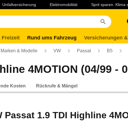
Unfallversicherung
Elektromobilität
Sprit sparen. Klima
 Freizeit
Rund ums Fahrzeug
Versicherungen &
Marken & Modelle
VW
Passat
B5
hline 4MOTION (04/99 - 0
ende Kosten
Rückrufe & Mängel
 Passat 1.9 TDI Highline 4MO