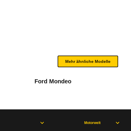
n sind, entnehmen Sie bitte dem Rückruf, da häufi
Mehr ähnliche Modelle
ril 1999
Ford Mondeo
Motorwelt