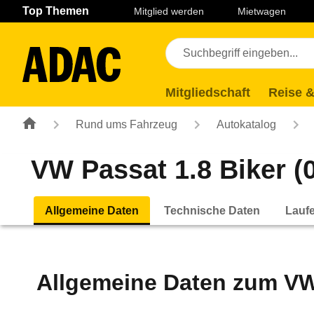
Navigation
Suche
Seiteninhalt
Fußzeile
Top Themen
Mitglied werden
Mietwagen
Mitgliedschaft
Reise &
Rund ums Fahrzeug
Autokatalog
VW Passat 1.8 Biker (0
Allgemeine Daten
Technische Daten
Lauf
Allgemeine Daten zum
VW