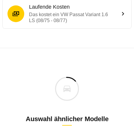
Laufende Kosten
Das kostet ein VW Passat Variant 1.6
LS (08/75 - 08/77)
Laufende Kosten
Rückrufe & Mängel des VW Passat
Technische Daten des
VW Passat Variant 1
Individuelle Berechnung
Berechnung
Keine gemeldeten Mängel
is
k.A.
Fahrzeugpreis
Aktuell liegen uns keine Informationen zu Mängeln vo
ch
Zur Mängelmeldung
Haltedauer
5 PS)
Auswahl ähnlicher Modelle