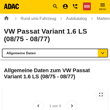
Navigation
Suche
Seiteninhalt
Fußzeile
Nothilfe
MENÜ
Rund ums Fahrzeug
Autokatalog
Marken
VW Passat Variant 1.6 LS
(08/75 - 08/77)
Allgemeine Daten
Allgemeine Daten
Allgemeine Daten zum
VW Passat
Variant 1.6 LS (08/75 - 08/77)
Technische Daten
Laufende Kosten
Rückrufe & Mängel
1
von
3