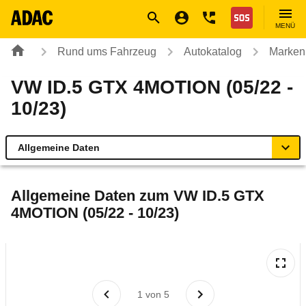
Navigation
Suche
Seiteninhalt
Fußzeile
Nothilfe
MENÜ
Rund ums Fahrzeug
Autokatalog
Marken
VW ID.5 GTX 4MOTION (05/22 -
10/23)
Allgemeine Daten
Allgemeine Daten
Allgemeine Daten zum
VW ID.5 GTX
4MOTION (05/22 - 10/23)
Technische Daten
Ähnliche Autotests
Laufende Kosten
1
von
5