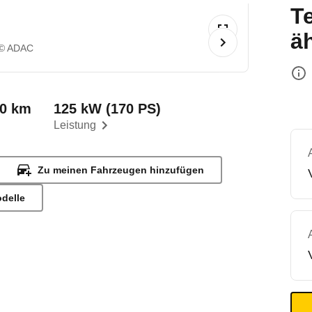
T
ä
© ADAC
00 km
125 kW (170 PS)
Leistung
Zu meinen Fahrzeugen hinzufügen
odelle