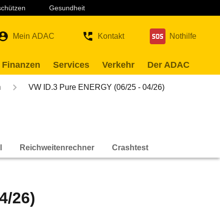
 schützen
Gesundheit
Mein ADAC
Kontakt
Nothilfe
 Finanzen
Services
Verkehr
Der ADAC
n
VW ID.3 Pure ENERGY (06/25 - 04/26)
l
Reichweitenrechner
Crashtest
4/26)