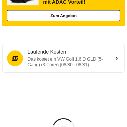
mit ADAC Vorteil!
Zum Angebot
Laufende Kosten
Das kostet ein VW Golf 1.6 D GLD (5-
Gang) (3-Türer) (08/80 - 08/81)
Laufende Kosten
Rückrufe & Mängel des VW Golf
Technische Daten des
VW Golf 1.6 D GLD 
Individuelle Berechnung
Berechnung