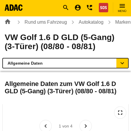
Navigation
Suche
Seiteninhalt
Fußzeile
Nothilfe
MENÜ
Rund ums Fahrzeug
Autokatalog
Marken
VW Golf 1.6 D GLD (5-Gang)
(3-Türer) (08/80 - 08/81)
Allgemeine Daten
Allgemeine Daten
Allgemeine Daten zum
VW Golf 1.6 D
GLD (5-Gang) (3-Türer) (08/80 - 08/81)
Technische Daten
Laufende Kosten
Rückrufe & Mängel
1
von
4