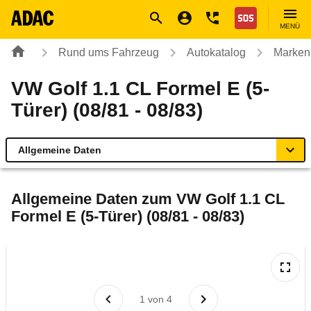
Navigation
Suche
Seiteninhalt
Fußzeile
Nothilfe
MENÜ
Rund ums Fahrzeug
Autokatalog
Marken
VW Golf 1.1 CL Formel E (5-
Türer) (08/81 - 08/83)
Allgemeine Daten
Allgemeine Daten
Allgemeine Daten zum
VW Golf 1.1 CL
Formel E (5-Türer) (08/81 - 08/83)
Technische Daten
Laufende Kosten
Rückrufe & Mängel
1
von
4