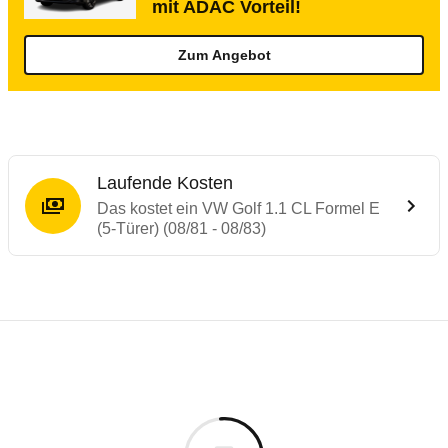
mit ADAC Vorteil!
Zum Angebot
Laufende Kosten
Das kostet ein VW Golf 1.1 CL Formel E
(5-Türer) (08/81 - 08/83)
Laufende Kosten
Rückrufe & Mängel des VW Golf
Technische Daten des
VW Golf 1.1 CL Form
Individuelle Berechnung
Berechnung