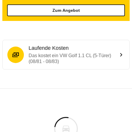
Zum Angebot
Laufende Kosten
Das kostet ein VW Golf 1.1 CL (5-Türer)
(08/81 - 08/83)
Laufende Kosten
Rückrufe & Mängel des VW Golf
Technische Daten des
VW Golf 1.1 CL (5-T
Individuelle Berechnung
Berechnung
Keine gemeldeten Mängel
is