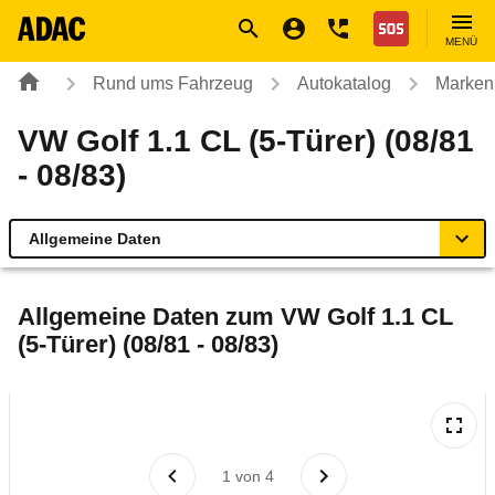
Navigation
Suche
Seiteninhalt
Fußzeile
Nothilfe
MENÜ
Rund ums Fahrzeug
Autokatalog
Marken
VW Golf 1.1 CL (5-Türer) (08/81
- 08/83)
Allgemeine Daten
Allgemeine Daten
Allgemeine Daten zum
VW Golf 1.1 CL
(5-Türer) (08/81 - 08/83)
Technische Daten
Laufende Kosten
Rückrufe & Mängel
1
von
4