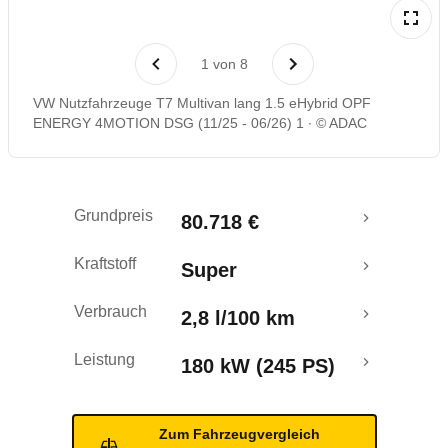
Laufende Kosten
1
von
8
Rückrufe & Mängel
VW Nutzfahrzeuge T7 Multivan lang 1.5 eHybrid OPF
ENERGY 4MOTION DSG (11/25 - 06/26) 1
© ADAC
Reichweitenrechner
Crashtest
Grundpreis
80.718 €
Kraftstoff
Super
Verbrauch
2,8 l/100 km
Leistung
180 kW (245 PS)
Zum Fahrzeugvergleich