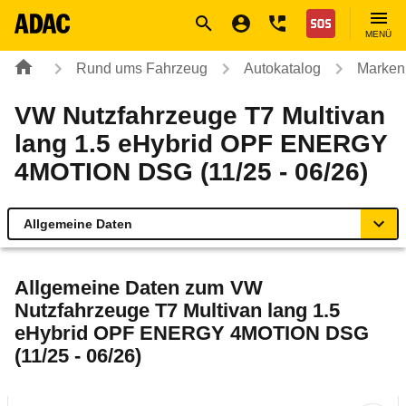
Navigation
Suche
Seiteninhalt
Fußzeile
Nothilfe
MENÜ
Rund ums Fahrzeug
Autokatalog
Marken
VW Nutzfahrzeuge T7 Multivan
lang 1.5 eHybrid OPF ENERGY
4MOTION DSG (11/25 - 06/26)
Allgemeine Daten
Allgemeine Daten
Allgemeine Daten zum
VW
Nutzfahrzeuge T7 Multivan lang 1.5
Technische Daten
eHybrid OPF ENERGY 4MOTION DSG
(11/25 - 06/26)
Ähnliche Autotests