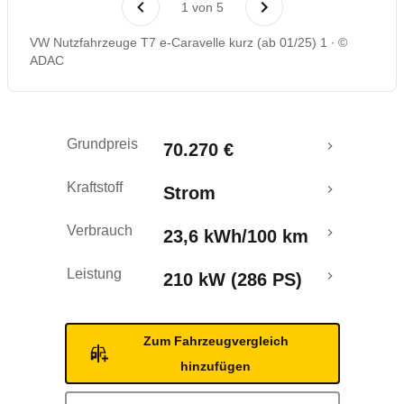
1
von
5
Rückrufe & Mängel
VW Nutzfahrzeuge T7 e-Caravelle kurz (ab 01/25) 1
©
ADAC
Reichweitenrechner
Crashtest
Grundpreis
70.270 €
Kraftstoff
Strom
Verbrauch
23,6 kWh/100 km
Leistung
210 kW (286 PS)
Zum Fahrzeugvergleich
hinzufügen