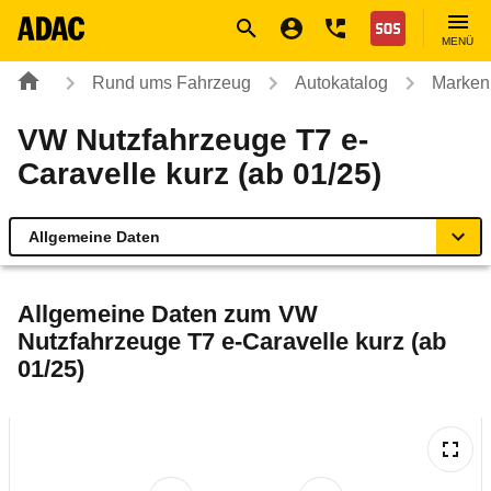
Navigation
Suche
Seiteninhalt
Fußzeile
Nothilfe
MENÜ
Rund ums Fahrzeug
Autokatalog
Marken
VW Nutzfahrzeuge T7 e-
Caravelle kurz (ab 01/25)
Allgemeine Daten
Allgemeine Daten
Allgemeine Daten zum
VW
Nutzfahrzeuge T7 e-Caravelle kurz (ab
Technische Daten
01/25)
Ähnliche Autotests
Laufende Kosten