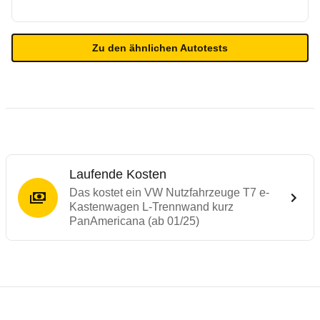
Zu den ähnlichen Autotests
Laufende Kosten
Das kostet ein VW Nutzfahrzeuge T7 e-
Kastenwagen L-Trennwand kurz
PanAmericana (ab 01/25)
Testergebnisse von ähnlichen Autos
Laufende Kosten
Rückrufe & Mängel des VW Nutzfahrzeuge 
Reichweitenrechner
Crashtest Ford Tourneo Custom / VW Tran
Technische Daten des
VW Nutzfahrzeuge 