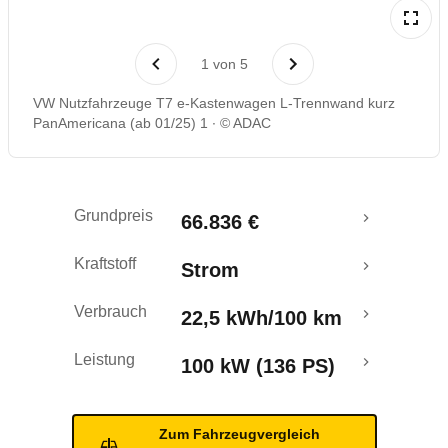
Laufende Kosten
1
von
5
Rückrufe & Mängel
VW Nutzfahrzeuge T7 e-Kastenwagen L-Trennwand kurz
PanAmericana (ab 01/25) 1
© ADAC
Reichweitenrechner
Crashtest
Grundpreis
66.836 €
Kraftstoff
Strom
Verbrauch
22,5 kWh/100 km
Leistung
100 kW (136 PS)
Zum Fahrzeugvergleich