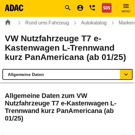
Navigation
Suche
Seiteninhalt
Fußzeile
Nothilfe
MENÜ
Rund ums Fahrzeug
Autokatalog
Marken
VW Nutzfahrzeuge T7 e-
Kastenwagen L-Trennwand
kurz PanAmericana (ab 01/25)
Allgemeine Daten
Allgemeine Daten
Allgemeine Daten zum
VW
Nutzfahrzeuge T7 e-Kastenwagen L-
Technische Daten
Trennwand kurz PanAmericana (ab
01/25)
Ähnliche Autotests