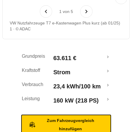
Laufende Kosten
1
von
5
Rückrufe & Mängel
VW Nutzfahrzeuge T7 e-Kastenwagen Plus kurz (ab 01/25)
1
© ADAC
Reichweitenrechner
Crashtest
Grundpreis
63.611 €
Kraftstoff
Strom
Verbrauch
23,4 kWh/100 km
Leistung
160 kW (218 PS)
Zum Fahrzeugvergleich
hinzufügen